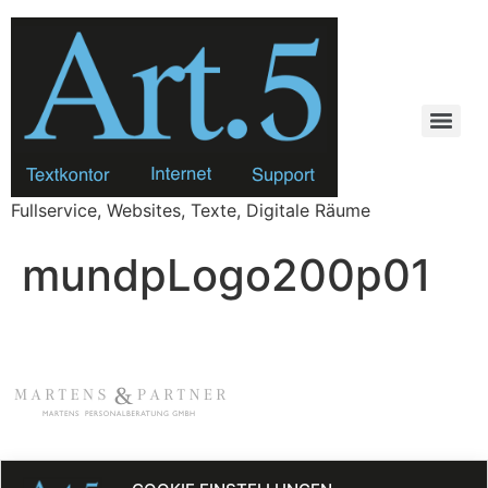
Zum
Inhalt
springen
Fullservice, Websites, Texte, Digitale Räume
mundpLogo200p01