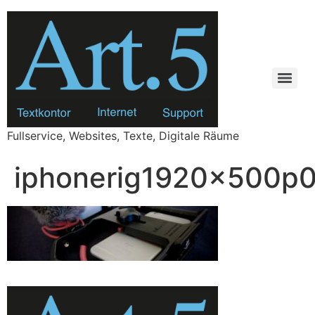
Zum
Inhalt
springen
Fullservice, Websites, Texte, Digitale Räume
iphonerig1920x500p