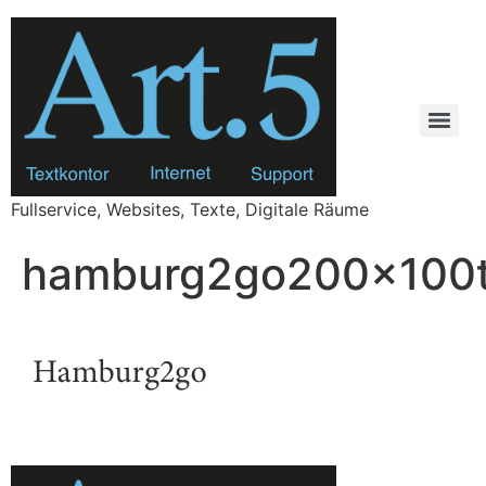
Zum
Inhalt
springen
Fullservice, Websites, Texte, Digitale Räume
hamburg2go200x100t