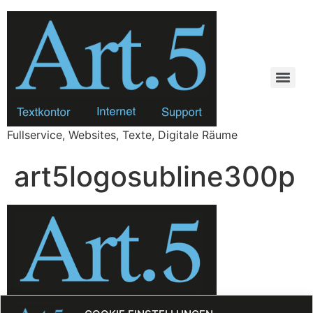
Zum
Inhalt
springen
Fullservice, Websites, Texte, Digitale Räume
art5logosubline300p