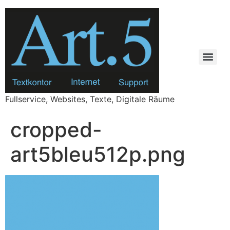
Zum
Inhalt
springen
Fullservice, Websites, Texte, Digitale Räume
cropped-
art5bleu512p.png